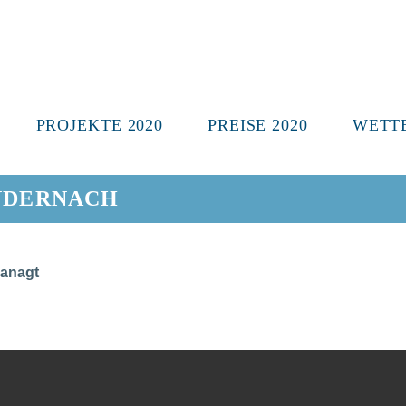
Zum
Inhalt
springen
PROJEKTE 2020
PREISE 2020
WETT
ANDERNACH
anagt