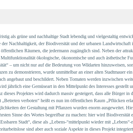
istig als grüne und nachhaltige Stadt lebendig und vielgestaltig entwic
 der Nachhaltigkeit, der Biodiversität und der urbanen Landwirtschaft i
ffentlichen Räumen, die jedermann zugänglich sind. Neben der attrak
er Multifunktionalität ökologische, ökonomische und auch ästhetische F
sität“ – um nicht nur auf die Bedeutung von Wildarten hinzuweisen, so
nzen zu demonstrieren, wurde unmittelbar an einer alten Stadtmauer ei
ach angebaut und beschildert. Neben Tomaten werden inzwischen weit
d jährlich eine Gemüseart in den Mittelpunkt des Interesses gestellt 
z dieses Projektes wird dadurch massiv gesteigert, dass alle Bürger in 
tt „Betreten verboten“ heißt es nun im öffentlichen Raum „Pflücken erl
hkeiten der Gestaltung mit Pflanzen wurden enorm ausgeweitet. Hierbei
rsten Sinne des Wortes begreifbar zu machen: hier wird Biodiversität 
„Essbaren Stadt“, diese als „Lebens-“mittelpunkt wieder mit „Lebens“-m
tarbeitslose sind aber auch soziale Aspekte in dieses Projekt integriert