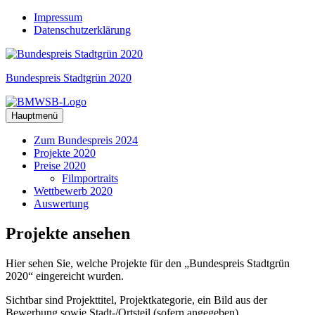
Zum
Impressum
Inhalt
Datenschutzerklärung
springen
Bundespreis Stadtgrün 2020
Hauptmenü
Zum Bundespreis 2024
Projekte 2020
Preise 2020
Filmportraits
Wettbewerb 2020
Auswertung
Projekte
ansehen
Hier sehen Sie, welche Projekte für den „Bundespreis Stadtgrün
2020“ eingereicht wurden.
Sichtbar sind Projekttitel, Projektkategorie, ein Bild aus der
Bewerbung sowie Stadt-/Ortsteil (sofern angegeben),