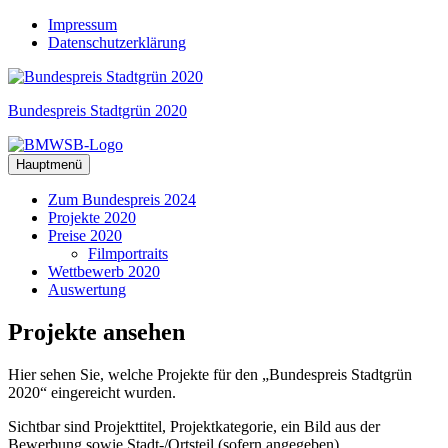
Zum
Impressum
Inhalt
Datenschutzerklärung
springen
Bundespreis Stadtgrün 2020
Hauptmenü
Zum Bundespreis 2024
Projekte 2020
Preise 2020
Filmportraits
Wettbewerb 2020
Auswertung
Projekte
ansehen
Hier sehen Sie, welche Projekte für den „Bundespreis Stadtgrün
2020“ eingereicht wurden.
Sichtbar sind Projekttitel, Projektkategorie, ein Bild aus der
Bewerbung sowie Stadt-/Ortsteil (sofern angegeben),