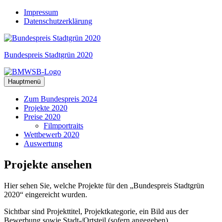
Zum
Impressum
Inhalt
Datenschutzerklärung
springen
Bundespreis Stadtgrün 2020
Hauptmenü
Zum Bundespreis 2024
Projekte 2020
Preise 2020
Filmportraits
Wettbewerb 2020
Auswertung
Projekte
ansehen
Hier sehen Sie, welche Projekte für den „Bundespreis Stadtgrün
2020“ eingereicht wurden.
Sichtbar sind Projekttitel, Projektkategorie, ein Bild aus der
Bewerbung sowie Stadt-/Ortsteil (sofern angegeben),